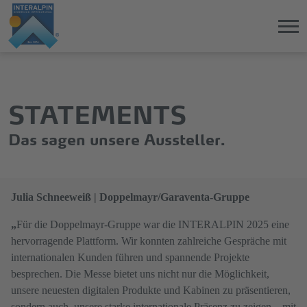
Direkt
Direkt
zum
zum
Hauptinhalt
Hauptmenü
STATEMENTS
springen
springen
Das sagen unsere Aussteller.
Julia Schneeweiß | Doppelmayr/Garaventa-Gruppe
„
Für die Doppelmayr-Gruppe war die INTERALPIN 2025 eine
hervorragende Plattform. Wir konnten zahlreiche Gespräche mit
internationalen Kunden führen und spannende Projekte
besprechen. Die Messe bietet uns nicht nur die Möglichkeit,
unsere neuesten digitalen Produkte und Kabinen zu präsentieren,
sondern auch, unsere starke internationale Präsenz zu zeigen – mit