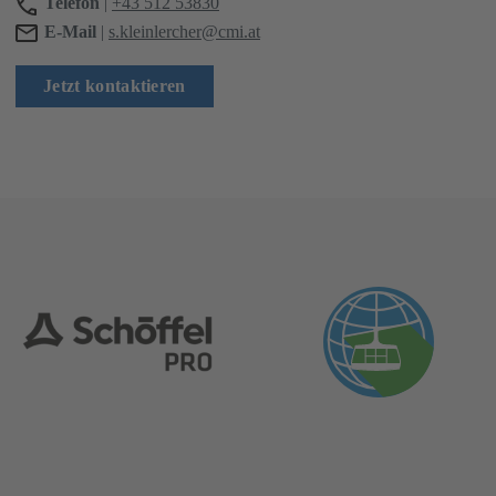
Telefon
|
+43 512 53830
E-Mail
|
s.kleinlercher@cmi.at
Jetzt kontaktieren