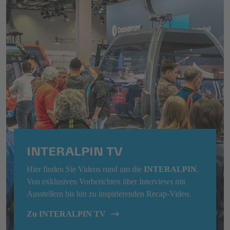
INTERALPIN TV
Hier finden Sie Videos rund um die
INTERALPIN
.
Von exklusiven Vorberichten über Interviews mit
Ausstellern bis hin zu inspirierenden Recap-Video.
Zu INTERALPIN TV