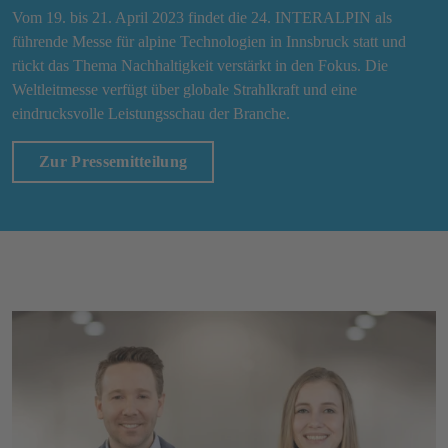
Vom 19. bis 21. April 2023 findet die 24. INTERALPIN als
führende Messe für alpine Technologien in Innsbruck statt und
rückt das Thema Nachhaltigkeit verstärkt in den Fokus. Die
Weltleitmesse verfügt über globale Strahlkraft und eine
eindrucksvolle Leistungsschau der Branche.
Zur Pressemitteilung