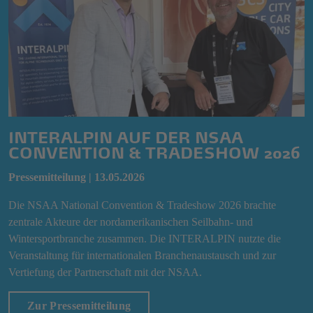
INTERALPIN AUF DER NSAA
CONVENTION & TRADESHOW 2026
Pressemitteilung | 13.05.2026
Die NSAA National Convention & Tradeshow 2026 brachte
zentrale Akteure der nordamerikanischen Seilbahn- und
Wintersportbranche zusammen. Die INTERALPIN nutzte die
Veranstaltung für internationalen Branchenaustausch und zur
Vertiefung der Partnerschaft mit der NSAA.
Zur Pressemitteilung