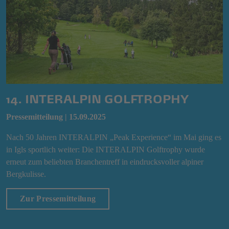
14. INTERALPIN GOLFTROPHY
Pressemitteilung | 15.09.2025
Nach 50 Jahren INTERALPIN „Peak Experience“ im Mai ging es
in Igls sportlich weiter: Die INTERALPIN Golftrophy wurde
erneut zum beliebten Branchentreff in eindrucksvoller alpiner
Bergkulisse.
Zur Pressemitteilung