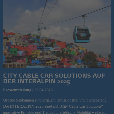
CITY CABLE CAR SOLUTIONS AUF
DER INTERALPIN 2025
Pressemitteilung | 25.04.2025
Urbane Seilbahnen sind effizient, emissionsfrei und platzsparend.
Die INTERALPIN 2025 zeigt mit „City Cable Car Solutions“
innovative Projekte und Trends für städtische Mobilität weltweit.