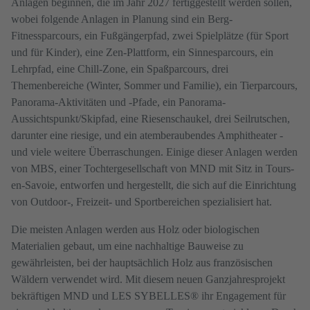
Anlagen beginnen, die im Jahr 2027 fertiggestellt werden sollen,
wobei folgende Anlagen in Planung sind ein Berg-
Fitnessparcours, ein Fußgängerpfad, zwei Spielplätze (für Sport
und für Kinder), eine Zen-Plattform, ein Sinnesparcours, ein
Lehrpfad, eine Chill-Zone, ein Spaßparcours, drei
Themenbereiche (Winter, Sommer und Familie), ein Tierparcours,
Panorama-Aktivitäten und -Pfade, ein Panorama-
Aussichtspunkt/Skipfad, eine Riesenschaukel, drei Seilrutschen,
darunter eine riesige, und ein atemberaubendes Amphitheater -
und viele weitere Überraschungen. Einige dieser Anlagen werden
von MBS, einer Tochtergesellschaft von MND mit Sitz in Tours-
en-Savoie, entworfen und hergestellt, die sich auf die Einrichtung
von Outdoor-, Freizeit- und Sportbereichen spezialisiert hat.
Die meisten Anlagen werden aus Holz oder biologischen
Materialien gebaut, um eine nachhaltige Bauweise zu
gewährleisten, bei der hauptsächlich Holz aus französischen
Wäldern verwendet wird. Mit diesem neuen Ganzjahresprojekt
bekräftigen MND und LES SYBELLES® ihr Engagement für