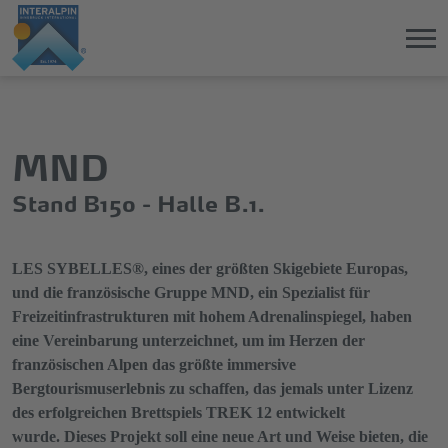
Direkt
Direkt
zum
zum
Hauptinhalt
Hauptmenü
MND
springen
springen
Stand B150 - Halle B.1.
LES SYBELLES®, eines der größten Skigebiete Europas,
und die französische Gruppe MND, ein Spezialist für
Freizeitinfrastrukturen mit hohem Adrenalinspiegel, haben
eine Vereinbarung unterzeichnet, um im Herzen der
französischen Alpen das größte immersive
Bergtourismuserlebnis zu schaffen, das jemals unter Lizenz
des erfolgreichen Brettspiels TREK 12 entwickelt
wurde. Dieses Projekt soll eine neue Art und Weise bieten, die