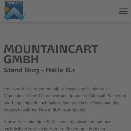
Direkt
Direkt
zum
zum
Hauptinhalt
Hauptmenü
MOUNTAINCART
springen
springen
GMBH
Stand B103 - Halle B.1
Auch zur diesjährigen Interalpin-Ausgabe präsentiert die
Mountaincart GmbH ihre neuesten, in puncto Fahrspaß, Sicherheit
und Langlebigkeit nochmals weiterentwickelten Versionen des
bestens bewährten Downhill-Funsportgeräts.
Eine auf der Interalpin 2025 erstmalig präsentierte optional
nachrüstbare zusätzliche Vorderradfederung erhöht den