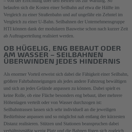
– von der Errichtung über den Betrieb bis zur Wartung. So
belaufen sich die Kosten einer Seilbahn auf etwa die Hälfte im
Vergleich zu einer Straßenbahn und auf ungefähr ein Zehntel im
Vergleich zu einer U-Bahn. Seilbahnen der Unternehmensgruppe
HTI können dank der modularen Bauweise schon nach kurzer Zeit
ab Auftragserteilung realisiert werden.
OB HÜGELIG, ENG BEBAUT ODER
AM WASSER – SEILBAHNEN
ÜBERWINDEN JEDES HINDERNIS
Als enormer Vorteil erweist sich dabei die Fähigkeit einer Seilbahn,
größere Fahrbahnneigungen als jedes andere Fahrzeug bewältigen
und sich an jedes Gelände anpassen zu können. Dabei spielt es
keine Rolle, ob eine Fläche besonders eng bebaut, über mehrere
Höhenlagen verteilt oder von Wasser durchzogen ist:
Seilbahntrassen lassen sich sehr individuell an die jeweiligen
Bedürfnisse anpassen und so möglichst nah entlang der kürzesten
Distanz realisieren. Stützen und Stationen beanspruchen dabei
verhältnismäßig wenig Platz und die Bahnen fügen sich zugleich