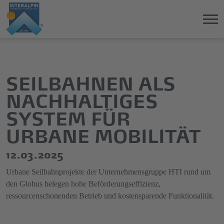
Direkt
Direkt
zum
zum
Hauptinhalt
Hauptmenü
SEILBAHNEN ALS
springen
springen
NACHHALTIGES
SYSTEM FÜR
URBANE MOBILITÄT
12.03.2025
Urbane Seilbahnprojekte der Unternehmensgruppe HTI rund um
den Globus belegen hohe Beförderungseffizienz,
ressourcenschonenden Betrieb und kostensparende Funktionalität.