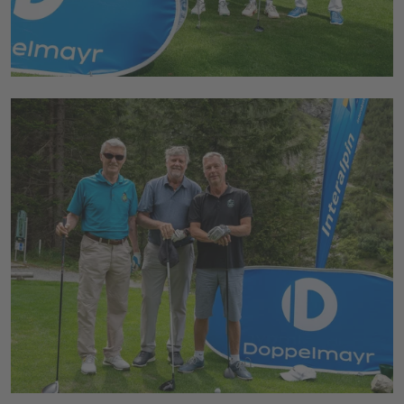
© Congress Messe Innsbruck
Herbert Weissenböck (ehem.
Aufsichtsratsvorsitzender CMI), Wolfgang
Nairz (Expeditionsleiter Everest 1978),
Hermann Fercher (Geschäftsführer Lech Zürs
Tourismus) (v.l.n.r.)
© Congress Messe Innsbruck