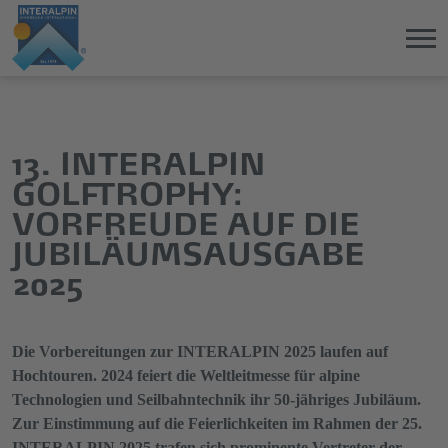
Direkt
Direkt
zum
zum
Hauptinhalt
Hauptmenü
13. INTERALPIN
springen
springen
GOLFTROPHY:
VORFREUDE AUF DIE
JUBILÄUMSAUSGABE
2025
Die Vorbereitungen zur INTERALPIN 2025 laufen auf
Hochtouren. 2024 feiert die Weltleitmesse für alpine
Technologien und Seilbahntechnik ihr 50-jähriges Jubiläum.
Zur Einstimmung auf die Feierlichkeiten im Rahmen der 25.
INTERALPIN 2025 trafen sich prominente Vertreter der