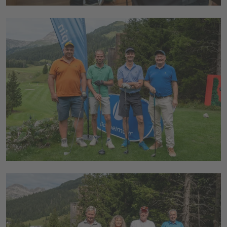
Thomas Plank (Wipptaler Bau & BB Ladurns),
Arnold Plattner (Wipptaler Bau & BB
Ladurns), Christoph Müller (Hotel Lorünser
Zürs, Skilifte Zürs AG), Jürgen Nussbaumer
(Ibis Acam) (v.l.n.r.)
© Congress Messe Innsbruck