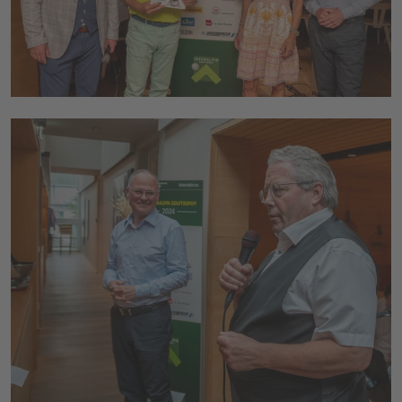
Mayerhofer (Geschäftsführer CMI) (v.l.n.r.)
© Congress Messe Innsbruck
Christian Mayerhofer (Geschäftsführer CMI),
Franz Hörl (Obmann des Fachverbandes der
Seilbahnwirtschaft Österreich) (v.l.n.r.)
© Congress Messe Innsbruck