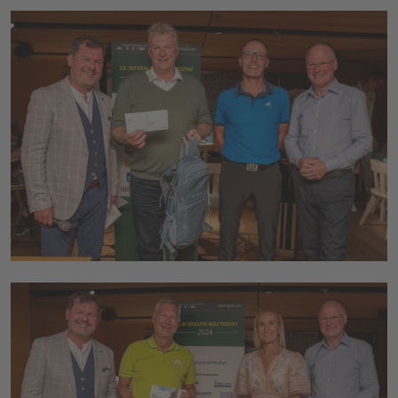
Stefan Kleinlercher (CMI), Walter Hlebayna
(Präsident Vorarlberger Skiverband), Markus
Kleissl (Geschäftsführer Golfclub Lech),
Christian Mayerhofer (Geschäftsführer CMI)
(v.l.n.r.)
© Congress Messe Innsbruck
Stefan Kleinlercher (CMI), Hermann Fercher
(Geschäftsführer Lech Zürs Tourismus),
Claudia Wuppinger (Axess), Christian