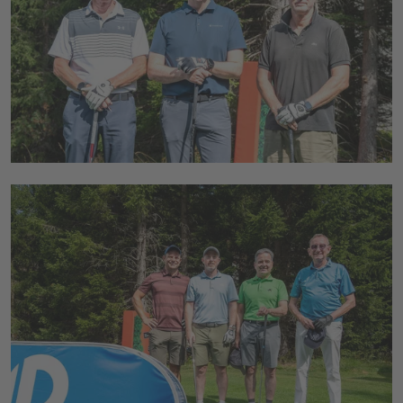
Istvan Szalai (Doppelmayr), Markus Beck
(Head of department for continuous-
movement monocable, Doppelmayr), Gerhard
Gassner (Geschäftsführung Doppelmayr)
(v.l.n.r.)
© Congress Messe Innsbruck
Florian Moosbrugger (Wirt Hotel Post Lech
und Aufsichtsratsvorsitzender Lech Bergbahn
AG), Rudi Strele (Head of Legal,
Doppelmayr), Wolfgang Beichler (Leiter
Sponsoring & Events, Hypo Vorarlberg), Thilo
Butzbach (CEO Butzbach GmbH) (v.l.n.r.)