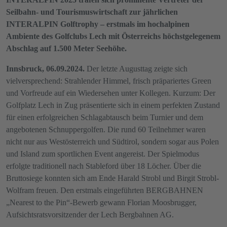
Seilbahn- und Tourismuswirtschaft zur jährlichen
INTERALPIN Golftrophy – erstmals im hochalpinen
Ambiente des Golfclubs Lech mit Österreichs höchstgelegenem
Abschlag auf 1.500 Meter Seehöhe.
Innsbruck, 06.09.2024.
Der letzte Augusttag zeigte sich
vielversprechend: Strahlender Himmel, frisch präpariertes Green
und Vorfreude auf ein Wiedersehen unter Kollegen. Kurzum: Der
Golfplatz Lech in Zug präsentierte sich in einem perfekten Zustand
für einen erfolgreichen Schlagabtausch beim Turnier und dem
angebotenen Schnuppergolfen. Die rund 60 Teilnehmer waren
nicht nur aus Westösterreich und Südtirol, sondern sogar aus Polen
und Island zum sportlichen Event angereist. Der Spielmodus
erfolgte traditionell nach Stableford über 18 Löcher. Über die
Bruttosiege konnten sich am Ende Harald Strobl und Birgit Strobl-
Wolfram freuen. Den erstmals eingeführten BERGBAHNEN
„Nearest to the Pin“-Bewerb gewann Florian Moosbrugger,
Aufsichtsratsvorsitzender der Lech Bergbahnen AG.