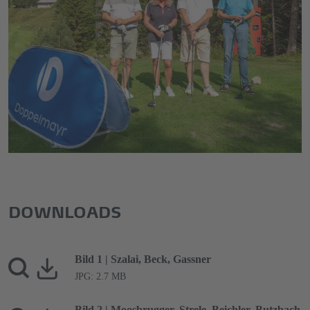
Markus Lutz (Vorarlberger Skiverband), Silvia
Schwarzenberger (Samen Schwarzenberger),
Walter Hlebayna (Präsident Vorarlberger
Skiverband), Josef Falkner (Präsident Tiroler
Tourismusvereinigung) (v.l.n.r.)
© Congress Messe Innsbruck
DOWNLOADS
Bild 1 | Szalai, Beck, Gassner
JPG: 2.7 MB
Bild 2 | Moosbrugger, Strele, Beichler, Butzbach